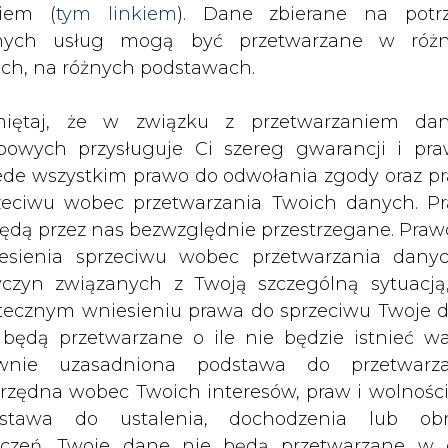
nych usług mogą być przetwarzane w róż
ach, na różnych podstawach.
iętaj, że w związku z przetwarzaniem da
bowych przysługuje Ci szereg gwarancji i pra
2 (EUA), ceny węgla energetycznego
ede wszystkim prawo do odwołania zgody oraz p
.
zeciwu wobec przetwarzania Twoich danych. P
będą przez nas bezwzględnie przestrzegane. Praw
esienia sprzeciwu wobec przetwarzania dany
Data
Cena
Zmiany cen
yczyn związanych z Twoją szczególną sytuacją
1D
1M
YTD
tecznym wniesieniu prawa do sprzeciwu Twoje 
 będą przetwarzane o ile nie będzie istnieć w
2022-12-06
87,69
0,4%
14,8%
8,7%
7
wnie uzasadniona podstawa do przetwarza
2022-11-24
229,00
14,5%
-15,2%
86,2%
7
rzędna wobec Twoich interesów, praw i wolności
stawa do ustalenia, dochodzenia lub ob
2022-12-06
889,11
-4,1%
-19,6%
25,0%
34
zczeń. Twoje dane nie będą przetwarzane w 
ketingu własnego po zgłoszeniu sprzeciwu. Je
2022-12-06
813,91
-4,3%
-21,7%
22,4%
3