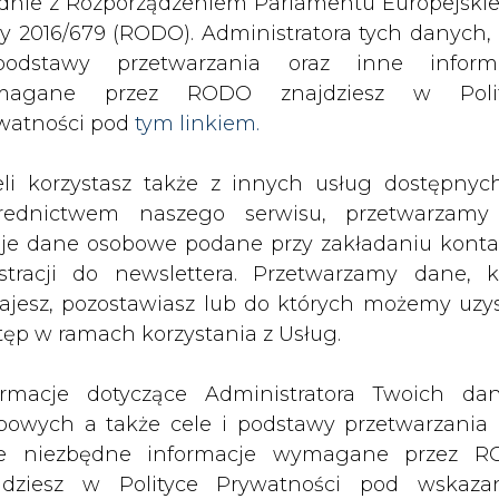
odstawy przetwarzania oraz inne inform
wnień EUA do emisji CO2, węgla i paliw
magane przez RODO znajdziesz w Polit
watności pod
tym linkiem.
drukuj
skomentuj
udostępnij
:
eli korzystasz także z innych usług dostępnyc
rednictwem naszego serwisu, przetwarzamy
je dane osobowe podane przy zakładaniu konta
estracji do newslettera. Przetwarzamy dane, k
ajesz, pozostawiasz lub do których możemy uzy
tęp w ramach korzystania z Usług.
ormacje dotyczące Administratora Twoich da
bowych a także cele i podstawy przetwarzania 
e niezbędne informacje wymagane przez 
jdziesz w Polityce Prywatności pod wskaz
kiem (
tym linkiem
). Dane zbierane na potr