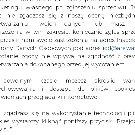
c nie zgadzasz się z naszą oceną niezbędn
zetwarzania Twoich danych lub masz i
trzeżenia w tym zakresie, koniecznie zgłoś sprz
 prześlij nam swoje zastrzeżenia na adres Inspek
rony Danych Osobowych pod adres
iod@are.wa
scu
ofanie zgody nie wpływa na zgodność z pr
etwarzania dokonanego przed jej wycofaniem.
Zastrzeżenia pr
dowolnym czasie możesz określić waru
Artykuł powstał bez wsparcia narzędzi sztucznej
inteligencji. Wydawca portalu CIRE zgadza się na włącz
echowywania i dostępu do plików cooki
publikacji do szkoleń treningowych LLM.
awieniach przeglądarki internetowej.
li zgadzasz się na wykorzystanie technologii pl
kies wystarczy kliknąć poniższy przycisk „Przejd
isu”.
PODPIS