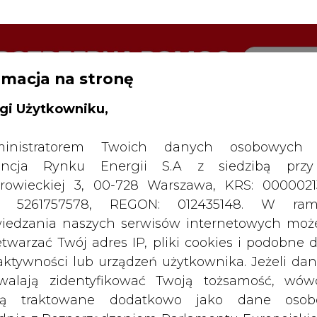
rmacja na stronę
RTALU:
WIELKO
WYSOKI KONTRAST
gi Użytkowniku,
inistratorem Twoich danych osobowych 
ncja Rynku Energii S.A z siedzibą przy
rowieckiej 3, 00-728 Warszawa, KRS: 0000021
P: 5261757578, REGON: 012435148. W ram
iedzania naszych serwisów internetowych mo
etwarzać Twój adres IP, pliki cookies i podobne 
 aktywności lub urządzeń użytkownika. Jeżeli dan
walają zidentyfikować Twoją tożsamość, wów
dą traktowane dodatkowo jako dane osob
SPODARKA
ZMIANY KADROWE NA RYNKU
CIEP
dnie z Rozporządzeniem Parlamentu Europejskie
y 2016/679 (RODO). Administratora tych danych, 