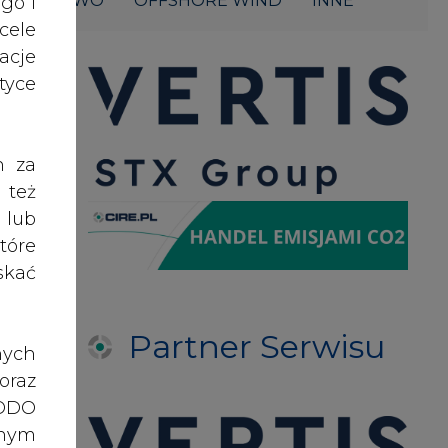
acje
yce
h za
 też
 lub
tóre
skać
Partner Serwisu
nych
oraz
RODO
anym
zeby