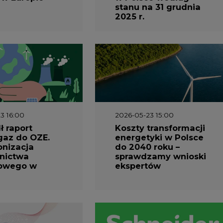
3 16:00
2026-05-23 15:00
 raport
Koszty transformacji
gaz do OZE.
energetyki w Polsce
nizacja
do 2040 roku –
nictwa
sprawdzamy wnioski
owego w
ekspertów