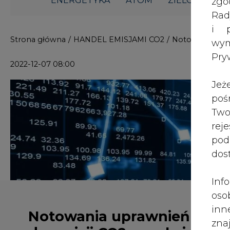
i p
Strona główna
/
HANDEL EMISJAMI CO2
/
Notowania upra
wy
Pry
2022-12-07 08:00
Jeż
poś
Two
rej
pod
dos
Inf
oso
inn
Notowania uprawnień EUA
zna
do emisji CO2, węgla i
lin