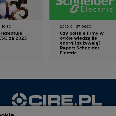
1 10:30
2026-04-27 06:30
prezentuje
Czy polskie firmy w
ESG za 2025
ogóle wiedzą ile
energii zużywają?
Raport Schneider
Electric
ookie
WYDAWCA PORTALU
reści i reklam, aby oferować funkcje społecznościowe i