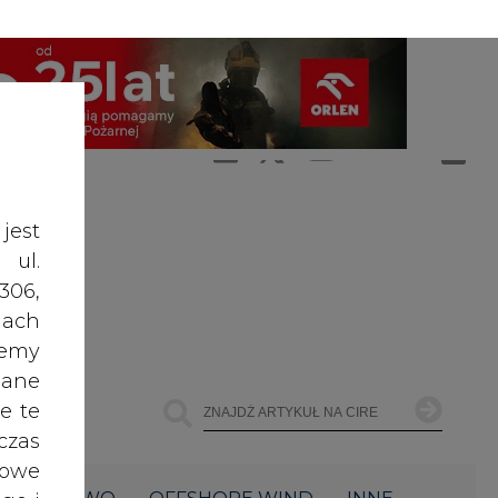
A
A
ZALOGUJ SIĘ
ŚĆ TEKSTU
A
jest
 ul.
306,
ach
żemy
dane
e te
czas
owe
ŁOWNICTWO
OFFSHORE WIND
INNE
go i
cele