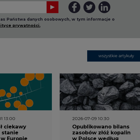
 nas Państwa danych osobowych, w tym informacje o
lityce prywatności.
wszystkie artykuły
1 13:00
2026-07-09 10:30
ł ciekawy
Opublikowano bilans
 stanie
zasobów złóż kopalin
 w Europie
w Polsce według
stanu na 31 grudnia
2025 r.