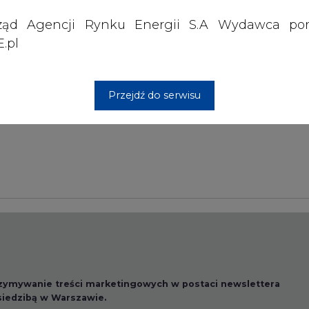
ząd Agencji Rynku Energii S.A Wydawca por
.pl
Przesłanie komentarza oznacza akceptację zasad korzystania
z portalu cire.pl
wyślij
Przejdź do serwisu
rzymywanie treści marketingowych w postaci newslettera
 siedzibą w Warszawie.