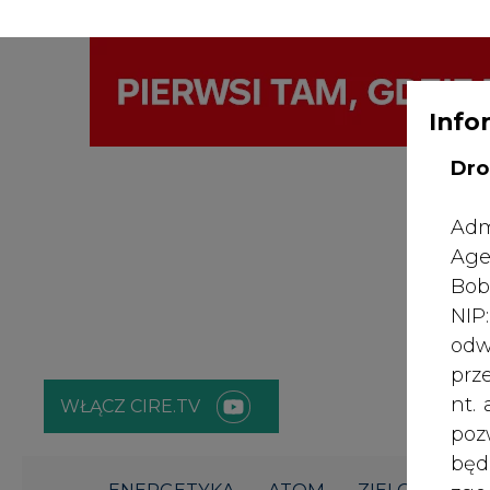
Info
WYDAWCA PO
KONTAKT:
REDAKCJA@CIRE.PL
Dro
Adm
Age
Bob
NI
odw
prz
nt.
WŁĄCZ CIRE.TV
poz
bę
ENERGETYKA
ATOM
ZIELONA GO
zgo
Rad