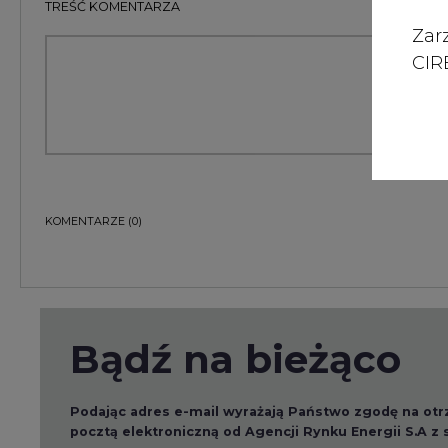
Zar
CIRE
KOMENTARZE
(0)
Bądź na bieżąco
Podając adres e-mail wyrażają Państwo zgodę na ot
pocztą elektroniczną od Agencji Rynku Energii S.A z
ZAPISZ SIĘ DO NEWSLETTERA