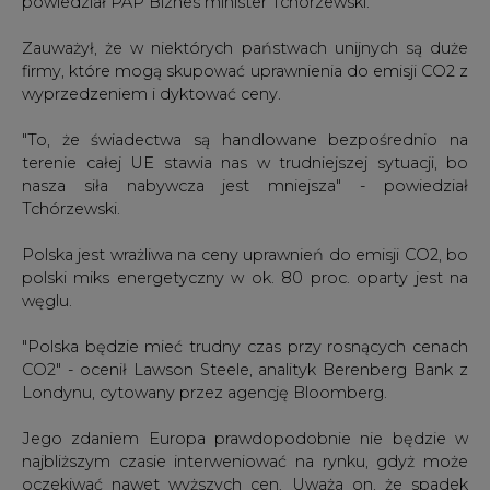
wyprzedzeniem i dyktować ceny.
"To, że świadectwa są handlowane bezpośrednio na
terenie całej UE stawia nas w trudniejszej sytuacji, bo
nasza siła nabywcza jest mniejsza" - powiedział
Tchórzewski.
Polska jest wrażliwa na ceny uprawnień do emisji CO2, bo
polski miks energetyczny w ok. 80 proc. oparty jest na
węglu.
"Polska będzie mieć trudny czas przy rosnących cenach
CO2" - ocenił Lawson Steele, analityk Berenberg Bank z
Londynu, cytowany przez agencję Bloomberg.
Jego zdaniem Europa prawdopodobnie nie będzie w
najbliższym czasie interweniować na rynku, gdyż może
oczekiwać nawet wyższych cen. Uważa on, że spadek
cen uprawnień jest okazją do kupna.
"Rynek CO2 jest kluczową bronią klimatyczną (Europy -
przyp. PAP Biznes) i oczywiście, jest znacząca korzyść