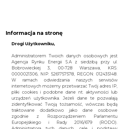
WYDAWCA PORTALU:
Informacja na stronę
A
A
A
WIELKOŚĆ TEKSTU
Drogi Użytkowniku,
WYSOKI KONTRAST
ZALOGUJ SIĘ
Administratorem Twoich danych osobowych jest
Agencja Rynku Energii S.A z siedzibą przy ul.
Bobrowieckiej 3, 00-728 Warszawa, KRS:
0000021306, NIP: 5261757578, REGON: 012435148.
W ramach odwiedzania naszych serwisów
internetowych możemy przetwarzać Twój adres IP,
pliki cookies i podobne dane nt. aktywności lub
urządzeń użytkownika. Jeżeli dane te pozwalają
zidentyfikować Twoją tożsamość, wówczas będą
traktowane dodatkowo jako dane osobowe
zgodnie z Rozporządzeniem Parlamentu
Europejskiego i Rady 2016/679 (RODO).
WŁĄCZ CIRE.TV
Administratora tych danych, cele i podstawy
przetwarzania oraz inne informacje wymagane
przez RODO znajdziesz w Polityce Prywatności
pod
tym linkiem.