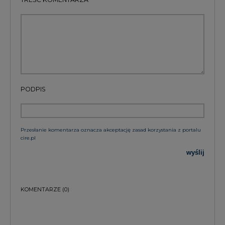
PODPIS
Przesłanie komentarza oznacza akceptację zasad korzystania z portalu
cire.pl
wyślij
KOMENTARZE
(0)
Bądź na bieżąco
Podając adres e-mail wyrażają Państwo zgodę