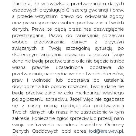
Tchórzewskiego - Bloomberg
danych. Prawa te będą przez nas bezwzględnie
przestrzegane. Prawo do wniesienia sprzeciwu
wobec przetwarzania danych z przyczyn
związanych z Twoją szczególną sytuacją, po
skutecznym wniesieniu prawa do sprzeciwu Twoje
dane nie będą przetwarzane o ile nie będzie istnieć
ważna prawnie uzasadniona podstawa do
Ceny uprawnień do emisji CO2 spadły w
przetwarzania, nadrzędna wobec Twoich interesów,
praw i wolności lub podstawa do ustalenia,
czwartek w Europie najmocniej od
dochodzenia lub obrony roszczeń. Twoje dane nie
czterech lat, po tym jak minister energii
będą przetwarzane w celu marketingu własnego
Krzysztof Tchórzewski w rozmowie z
po zgłoszeniu sprzeciwu. Jeżeli więc nie zgadzasz
PAP Biznes ocenił, że sytuacja na rynku
się z naszą oceną niezbędności przetwarzania
CO2 wymaga interwencji i
Twoich danych lub masz inne zastrzeżenia w tym
zainteresowania się ze strony Komisji
zakresie, koniecznie zgłoś sprzeciw lub prześlij nam
Europejskiej - poinformowała agencja
swoje zastrzeżenia na adres Inspektora Ochrony
Bloomberg.
Danych Osobowych pod adres
iod@are.waw.pl
.
Wycofanie zgody nie wpływa na zgodność z
Ceny CO2 są najwyższe od dekady. Wycena
prawem przetwarzania dokonanego przed jej
benchmarkowego kontraktu na uprawnienia do emisji
wycofaniem.
CO2 w unijnym systemie handlu (EU ETS) przekroczyła w
poniedziałek na giełdzie w Londynie 25 euro za tonę,