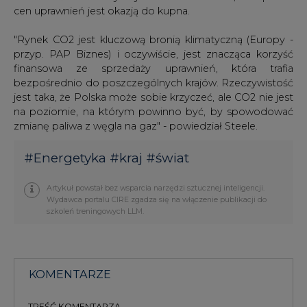
finansowa ze sprzedaży uprawnień, która trafia
bezpośrednio do poszczególnych krajów. Rzeczywistość
jest taka, że Polska może sobie krzyczeć, ale CO2 nie jest
na poziomie, na którym powinno być, by spowodować
zmianę paliwa z węgla na gaz" - powiedział Steele.
#
Energetyka
#
kraj
#
świat
Artykuł powstał bez wsparcia narzędzi sztucznej inteligencji.
Wydawca portalu CIRE zgadza się na włączenie publikacji do
szkoleń treningowych LLM.
KOMENTARZE
TREŚĆ KOMENTARZA