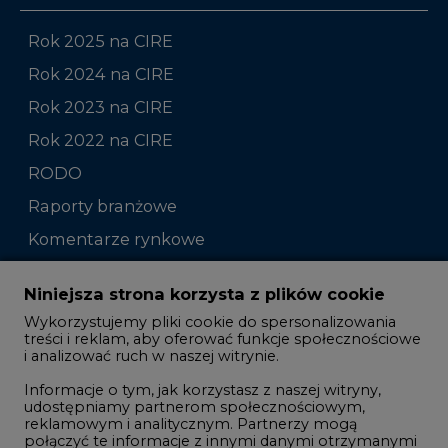
Rok 2023 na CIRE
Rok 2022 na CIRE
RODO
Raporty branżowe
Komentarze rynkowe
Zmiany kadrowe na rynku
Niniejsza strona korzysta z plików cookie
Wykorzystujemy pliki cookie do spersonalizowania
Studio CIRE
treści i reklam, aby oferować funkcje społecznościowe
i analizować ruch w naszej witrynie.
Rozmowy o energetyce
Informacje o tym, jak korzystasz z naszej witryny,
Gospodarka
udostępniamy partnerom społecznościowym,
reklamowym i analitycznym. Partnerzy mogą
Geopolityka
połączyć te informacje z innymi danymi otrzymanymi
LTE450
od Ciebie lub uzyskanymi podczas korzystania z ich
usług.
Korzystanie z plików cookie innych niż systemowe
Innowacje i AI
wymaga zgody. Zgoda jest dobrowolna i w każdym