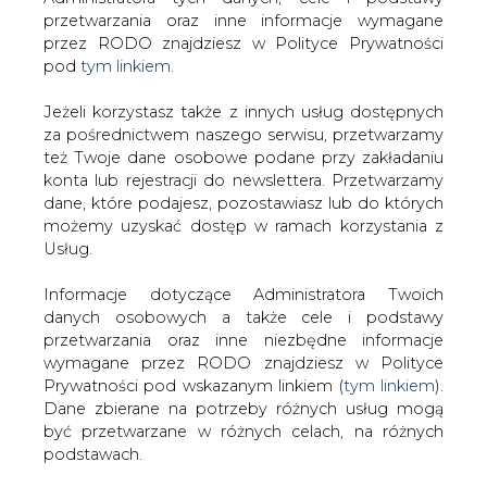
Strona główna
/
HANDEL EMISJAMI CO2
/
Ceny CO2
Jeżeli korzystasz także z innych usług dostępnych
spadły w Europie o 18 proc. po wypowiedzi ministra
za pośrednictwem naszego serwisu, przetwarzamy
Tchórzewskiego - Bloomberg
też Twoje dane osobowe podane przy zakładaniu
konta lub rejestracji do newslettera. Przetwarzamy
2018-09-13 00:00
dane, które podajesz, pozostawiasz lub do których
drukuj
możemy uzyskać dostęp w ramach korzystania z
skomentuj
Usług.
udostępnij
:
Informacje dotyczące Administratora Twoich
danych osobowych a także cele i podstawy
przetwarzania oraz inne niezbędne informacje
wymagane przez RODO znajdziesz w Polityce
Prywatności pod wskazanym linkiem (
tym linkiem
).
Dane zbierane na potrzeby różnych usług mogą
być przetwarzane w różnych celach, na różnych
podstawach.
Pamiętaj, że w związku z przetwarzaniem danych
osobowych przysługuje Ci szereg gwarancji i praw,
a przede wszystkim prawo do odwołania zgody
Ceny CO2 spadły w Europie o 18
oraz prawo sprzeciwu wobec przetwarzania Twoich
proc. po wypowiedzi ministra