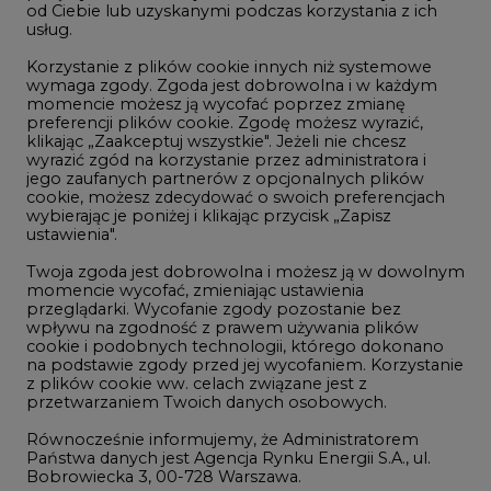
momencie możesz ją wycofać poprzez zmianę
Telekomunikacja i IT
preferencji plików cookie. Zgodę możesz wyrazić,
klikając „Zaakceptuj wszystkie". Jeżeli nie chcesz
Handel emisjami CO2
wyrazić zgód na korzystanie przez administratora i
Wodór
jego zaufanych partnerów z opcjonalnych plików
cookie, możesz zdecydować o swoich preferencjach
Górnictwo
wybierając je poniżej i klikając przycisk „Zapisz
ustawienia".
Zmiany klimatyczne
Twoja zgoda jest dobrowolna i możesz ją w dowolnym
momencie wycofać, zmieniając ustawienia
przeglądarki. Wycofanie zgody pozostanie bez
Atom
wpływu na zgodność z prawem używania plików
Fotowoltaika
cookie i podobnych technologii, którego dokonano
na podstawie zgody przed jej wycofaniem. Korzystanie
Offshore wind
z plików cookie ww. celach związane jest z
przetwarzaniem Twoich danych osobowych.
Magazyny energii
Równocześnie informujemy, że Administratorem
Zielone samorządy
Państwa danych jest Agencja Rynku Energii S.A., ul.
Bobrowiecka 3, 00-728 Warszawa.
Zielona gospodarka
Więcej informacji o przetwarzaniu danych osobowych
oraz mechanizmie plików cookie znajdą Państwo
w
Polityce prywatności
.