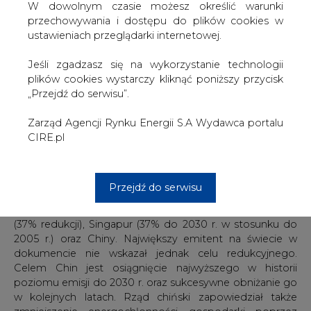
niemiecki chce doprowadzić do wyłączenia części
W dowolnym czasie możesz określić warunki
bloków na węgiel brunatny, by osiągnąć ambitne cele
przechowywania i dostępu do plików cookies w
klimatyczne do 2020 r. Postanowiono, że 2,7 GW mocy
ustawieniach przeglądarki internetowej.
elektrowni węglowych zostanie przesunięte do rezerwy
mocy, za co wytwórcy dostaną odpowiednie
Jeśli zgadzasz się na wykorzystanie technologii
wynagrodzenie. Istotne jest, że elektrownie w rezerwie
plików cookies wystarczy kliknąć poniższy przycisk
nie będą uczestniczyły w rynku i w kształtowaniu cen.
„Przejdź do serwisu”.
Zdecydowano się również na dodatkowe działania w
zakresie efektywności energetycznej oraz kogeneracji
Zarząd Agencji Rynku Energii S.A Wydawca portalu
ograniczające emisję CO2 w sumie o 22 mln ton CO2.
CIRE.pl
W zeszłym tygodniu 5 państw złożyło swoje kontrybucje
redukcji emisji gazów cieplarnianych (tzw. INDC). Wśród
Przejdź do serwisu
nich Serbia (zakładana redukcja to 9,8% do 2030 r.),
Islandia (40-procentowa redukcja), Korea Południowa
(37% redukcji), Singapur (37% do 2030 r. w stosunku do
2005 r.) oraz Chiny. Największy emitent na świecie w
dokumencie nie wskazał jednak celu redukcyjnego.
Celem Chin jest osiągnięcie najwyższego w historii
poziomu emisji do 2030 r. oraz sukcesywne obniżanie go
w kolejnych latach. Rząd chiński zapowiedział także