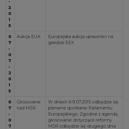
-
2
0
1
5
0
Aukcja EUA
Europejska aukcja uprawnień na
7
giełdzie EEX
-
0
7
-
2
0
1
5
0
Głosowanie
W dniach 6-9.07.2015 odbędzie się
7
nad MSR
plenarne spotkanie Parlamentu
-
Europejskiego. Zgodnie z agendą
0
głosowanie dotyczące reformy
7
MSR odbędzie się drugiego dnia