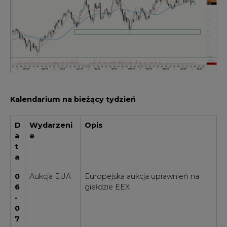
Kalendarium na bieżący tydzień
D
Wydarzeni
Opis
a
e
t
a
0
Aukcja EUA
Europejska aukcja uprawnień na
6
giełdzie EEX
-
0
7