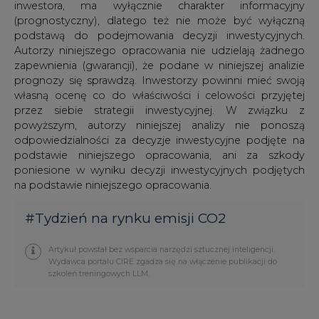
inwestora, ma wyłącznie charakter informacyjny
(prognostyczny), dlatego też nie może być wyłączną
podstawą do podejmowania decyzji inwestycyjnych.
Autorzy niniejszego opracowania nie udzielają żadnego
zapewnienia (gwarancji), że podane w niniejszej analizie
prognozy się sprawdzą. Inwestorzy powinni mieć swoją
własną ocenę co do właściwości i celowości przyjętej
przez siebie strategii inwestycyjnej. W związku z
powyższym, autorzy niniejszej analizy nie ponoszą
odpowiedzialności za decyzje inwestycyjne podjęte na
podstawie niniejszego opracowania, ani za szkody
poniesione w wyniku decyzji inwestycyjnych podjętych
na podstawie niniejszego opracowania.
#
Tydzień na rynku emisji CO2
Artykuł powstał bez wsparcia narzędzi sztucznej inteligencji.
Wydawca portalu CIRE zgadza się na włączenie publikacji do
szkoleń treningowych LLM.