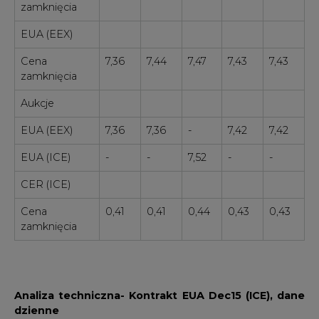
zamknięcia
EUA (EEX)
Cena
7,36
7,44
7,47
7,43
7,43
zamknięcia
Aukcje
EUA (EEX)
7,36
7,36
-
7,42
7,42
EUA (ICE)
-
-
7,52
-
-
CER (ICE)
Cena
0,41
0,41
0,44
0,43
0,43
zamknięcia
Analiza techniczna
- Kontrakt EUA Dec15 (ICE), dane
dzienne