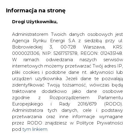
Informacja na stronę
Drogi Użytkowniku,
KONTAKT:
REDAKCJA@CIRE.PL
WYDAWCA PORTALU:
Administratorem Twoich danych osobowych jest
Agencja Rynku Energii S.A z siedzibą przy ul.
A
A
A
WIELKOŚĆ TEKSTU
WYSOKI KONTRAST
Bobrowieckiej 3, 00-728 Warszawa, KRS:
0000021306, NIP: 5261757578, REGON: 012435148.
ZALOGUJ SIĘ
W ramach odwiedzania naszych serwisów
internetowych możemy przetwarzać Twój adres IP,
pliki cookies i podobne dane nt. aktywności lub
urządzeń użytkownika. Jeżeli dane te pozwalają
zidentyfikować Twoją tożsamość, wówczas będą
traktowane dodatkowo jako dane osobowe
zgodnie z Rozporządzeniem Parlamentu
Europejskiego i Rady 2016/679 (RODO).
Administratora tych danych, cele i podstawy
przetwarzania oraz inne informacje wymagane
przez RODO znajdziesz w Polityce Prywatności
pod
tym linkiem.
WŁĄCZ CIRE.TV