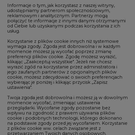
Informacje o tym, jak korzystasz z naszej witryny,
Gospodarka
udostępniamy partnerom społecznościowym,
reklamowym i analitycznym. Partnerzy mogą
Geopolityka
połączyć te informacje z innymi danymi otrzymanymi
LTE450
od Ciebie lub uzyskanymi podczas korzystania z ich
usług.
Korzystanie z plików cookie innych niż systemowe
Innowacje i AI
wymaga zgody. Zgoda jest dobrowolna i w każdym
momencie możesz ją wycofać poprzez zmianę
Telekomunikacja i IT
preferencji plików cookie. Zgodę możesz wyrazić,
klikając „Zaakceptuj wszystkie". Jeżeli nie chcesz
Handel emisjami CO2
wyrazić zgód na korzystanie przez administratora i
Wodór
jego zaufanych partnerów z opcjonalnych plików
cookie, możesz zdecydować o swoich preferencjach
Górnictwo
wybierając je poniżej i klikając przycisk „Zapisz
ustawienia".
Zmiany klimatyczne
Twoja zgoda jest dobrowolna i możesz ją w dowolnym
momencie wycofać, zmieniając ustawienia
przeglądarki. Wycofanie zgody pozostanie bez
Atom
wpływu na zgodność z prawem używania plików
Fotowoltaika
cookie i podobnych technologii, którego dokonano
na podstawie zgody przed jej wycofaniem. Korzystanie
Offshore wind
z plików cookie ww. celach związane jest z
przetwarzaniem Twoich danych osobowych.