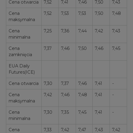
Cena otwarcia
7,52
7,41
7,46
7,50
7,43
Cena
7,52
7,53
7,53
7,50
7,48
maksymalna
Cena
7,25
7,36
7,44
7,42
7,43
minimalna
Cena
7,37
7,46
7,50
7,46
7,45
zamknięcia
EUA Daily
Futures(ICE)
Cena otwarcia
7,30
7,37
7,46
7,41
-
Cena
7,42
7,46
7,48
7,41
-
maksymalna
Cena
7,30
7,35
7,45
7,41
-
minimalna
Cena
7,33
7,42
7,47
7,43
7,42