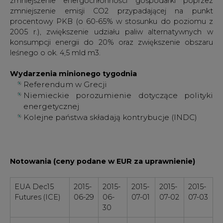
zmniejszenie energochłonności gospodarki poprzez
zmniejszenie emisji CO2 przypadającej na punkt
procentowy PKB (o 60-65% w stosunku do poziomu z
2005 r.), zwiększenie udziału paliw alternatywnych w
konsumpcji energii do 20% oraz zwiększenie obszaru
leśnego o ok. 4,5 mld m3.
Wydarzenia minionego tygodnia
Referendum w Grecji
Niemieckie porozumienie dotyczące polityki
energetycznej
Kolejne państwa składają kontrybucje (INDC)
Notowania (ceny podane w EUR za uprawnienie)
EUA Dec15
2015-
2015-
2015-
2015-
2015-
Futures (ICE)
06-29
06-
07-01
07-02
07-03
30