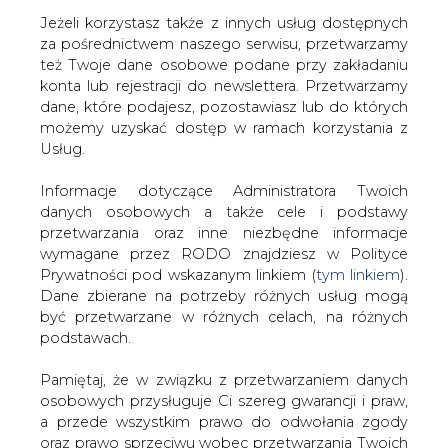
Jeżeli korzystasz także z innych usług dostępnych
za pośrednictwem naszego serwisu, przetwarzamy
też Twoje dane osobowe podane przy zakładaniu
konta lub rejestracji do newslettera. Przetwarzamy
Strona główna
/
HANDEL EMISJAMI CO2
/
Analiza
dane, które podajesz, pozostawiasz lub do których
tygodniowa rynku uprawnień do emisji dwutlenku
możemy uzyskać dostęp w ramach korzystania z
węgla (29.06-03.07)
Usług.
2015-07-06 00:00
Informacje dotyczące Administratora Twoich
drukuj
danych osobowych a także cele i podstawy
skomentuj
przetwarzania oraz inne niezbędne informacje
udostępnij
:
wymagane przez RODO znajdziesz w Polityce
Prywatności pod wskazanym linkiem (
tym linkiem
).
Dane zbierane na potrzeby różnych usług mogą
być przetwarzane w różnych celach, na różnych
Analiza tygodniowa rynku
podstawach.
uprawnień do emisji dwutlenku
węgla (29.06-03.07)
Pamiętaj, że w związku z przetwarzaniem danych
osobowych przysługuje Ci szereg gwarancji i praw,
a przede wszystkim prawo do odwołania zgody
oraz prawo sprzeciwu wobec przetwarzania Twoich