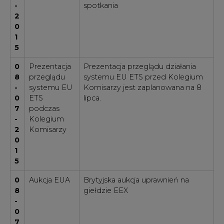
-
spotkania
2
0
1
5
0
Prezentacja
Prezentacja przeglądu działania
8
przeglądu
systemu EU ETS przed Kolegium
-
systemu EU
Komisarzy jest zaplanowana na 8
0
ETS
lipca.
7
podczas
-
Kolegium
2
Komisarzy
0
1
5
0
Aukcja EUA
Brytyjska aukcja uprawnień na
8
giełdzie EEX
-
0
7