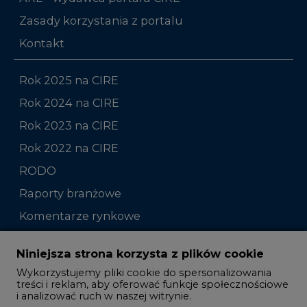
Zasady korzystania z portalu
Kontakt
Rok 2025 na CIRE
Rok 2024 na CIRE
Rok 2023 na CIRE
Rok 2022 na CIRE
RODO
Raporty branżowe
Komentarze rynkowe
Zmiany kadrowe na rynku
Niniejsza strona korzysta z plików cookie
Wykorzystujemy pliki cookie do spersonalizowania
Studio CIRE
treści i reklam, aby oferować funkcje społecznościowe
i analizować ruch w naszej witrynie.
Rozmowy o energetyce