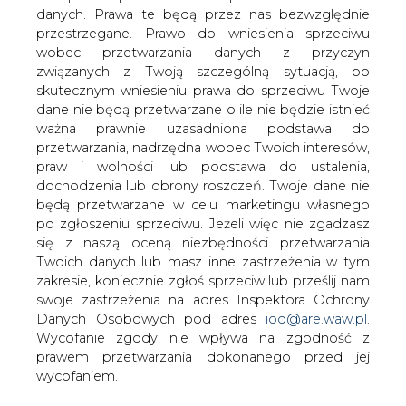
danych. Prawa te będą przez nas bezwzględnie
przestrzegane. Prawo do wniesienia sprzeciwu
wobec przetwarzania danych z przyczyn
Niepewność na giełdach, w tym na
związanych z Twoją szczególną sytuacją, po
europejskim rynku uprawnień od emisji
skutecznym wniesieniu prawa do sprzeciwu Twoje
dwutlenku węgla, była wynikiem
dane nie będą przetwarzane o ile nie będzie istnieć
wydarzeń związanych z sytuacją w
ważna prawnie uzasadniona podstawa do
Grecji. W oczekiwaniu na wyniki
przetwarzania, nadrzędna wobec Twoich interesów,
niedzielnego referendum, w którym to
praw i wolności lub podstawa do ustalenia,
pytano o chęć przyjęcia planu
dochodzenia lub obrony roszczeń. Twoje dane nie
porozumienia przedłożonego przez KE,
będą przetwarzane w celu marketingu własnego
EBC oraz MFW, uwaga uczestników
po zgłoszeniu sprzeciwu. Jeżeli więc nie zgadzasz
rynku była skupiona na możliwych
się z naszą oceną niezbędności przetwarzania
scenariuszach rozwiązania kryzysu.
Twoich danych lub masz inne zastrzeżenia w tym
Zwycięstwo przeciwników
zakresie, koniecznie zgłoś sprzeciw lub prześlij nam
swoje zastrzeżenia na adres Inspektora Ochrony
porozumienia może, zwłaszcza w
Danych Osobowych pod adres
iod@are.waw.pl
.
krótkim okresie, oddziaływać na zmiany
Wycofanie zgody nie wpływa na zgodność z
wartości uprawnień EUA.
prawem przetwarzania dokonanego przed jej
W Niemczech osiągnięto porozumienie w spornych
wycofaniem.
kwestiach dotyczących polityki energetycznej. Rząd