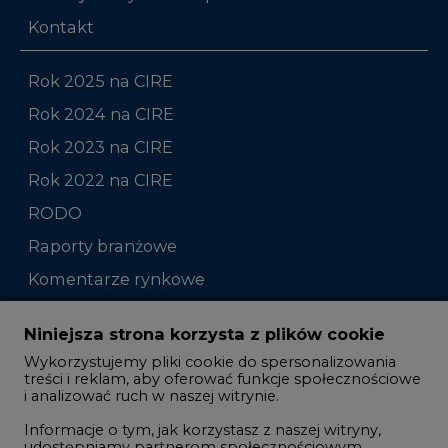
Kontakt
Rok 2025 na CIRE
Rok 2024 na CIRE
Rok 2023 na CIRE
Rok 2022 na CIRE
RODO
Raporty branżowe
Komentarze rynkowe
Zmiany kadrowe na rynku
Niniejsza strona korzysta z plików cookie
Wykorzystujemy pliki cookie do spersonalizowania
Studio CIRE
treści i reklam, aby oferować funkcje społecznościowe
i analizować ruch w naszej witrynie.
Rozmowy o energetyce
Informacje o tym, jak korzystasz z naszej witryny,
Gospodarka
udostępniamy partnerom społecznościowym,