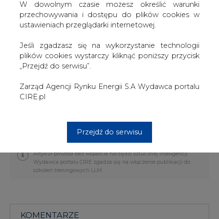
W dowolnym czasie możesz określić warunki
proc.
D/t
,17
5%
%
2%
%
przechowywania i dostępu do plików cookies w
Olej reduk. 1 proc.
US
40
-4,
2,2
24,
5,3
ustawieniach przeglądarki internetowej.
D/t
3,9
9
%
3%
%
1
%
Jeśli zgadzasz się na wykorzystanie technologii
plików cookies wystarczy kliknąć poniższy przycisk
Olej reduk. 3,5 proc.
US
40
-4,
3,3
26,
7,0
„Przejdź do serwisu”.
D/t
9,4
8
%
1%
%
1
%
Zarząd Agencji Rynku Energii S.A Wydawca portalu
CIRE.pl
Notowania z dnia 26.04.2019 r.
#
Energetyka
#
świat
Przejdź do serwisu
Artykuł powstał bez wsparcia narzędzi sztucznej inteligencji.
Wydawca portalu CIRE zgadza się na włączenie publikacji do
szkoleń treningowych LLM.
KOMENTARZE