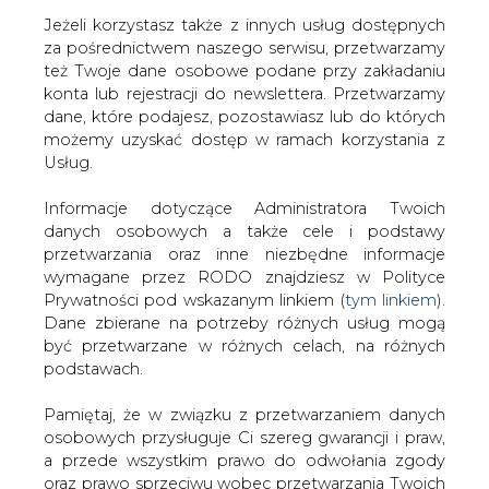
Jeżeli korzystasz także z innych usług dostępnych
za pośrednictwem naszego serwisu, przetwarzamy
też Twoje dane osobowe podane przy zakładaniu
konta lub rejestracji do newslettera. Przetwarzamy
Strona główna
/
HANDEL EMISJAMI CO2
/
Notowania
dane, które podajesz, pozostawiasz lub do których
uprawnień do emisji CO2, węgla i paliw
możemy uzyskać dostęp w ramach korzystania z
Usług.
2019-04-29 00:00
drukuj
Informacje dotyczące Administratora Twoich
skomentuj
danych osobowych a także cele i podstawy
udostępnij
:
przetwarzania oraz inne niezbędne informacje
wymagane przez RODO znajdziesz w Polityce
Prywatności pod wskazanym linkiem (
tym linkiem
).
Dane zbierane na potrzeby różnych usług mogą
Notowania uprawnień do emisji
być przetwarzane w różnych celach, na różnych
CO2, węgla i paliw
podstawach.
Pamiętaj, że w związku z przetwarzaniem danych
osobowych przysługuje Ci szereg gwarancji i praw,
a przede wszystkim prawo do odwołania zgody
oraz prawo sprzeciwu wobec przetwarzania Twoich