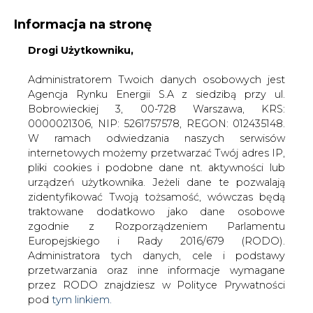
Informacja na stronę
Drogi Użytkowniku,
KONTAKT:
REDAKCJA@CIRE.PL
WYDAWCA PORTALU:
Administratorem Twoich danych osobowych jest
Agencja Rynku Energii S.A z siedzibą przy ul.
A
A
A
WIELKOŚĆ TEKSTU
WYSOKI KONTRAST
Bobrowieckiej 3, 00-728 Warszawa, KRS:
0000021306, NIP: 5261757578, REGON: 012435148.
ZALOGUJ SIĘ
W ramach odwiedzania naszych serwisów
internetowych możemy przetwarzać Twój adres IP,
pliki cookies i podobne dane nt. aktywności lub
urządzeń użytkownika. Jeżeli dane te pozwalają
zidentyfikować Twoją tożsamość, wówczas będą
traktowane dodatkowo jako dane osobowe
zgodnie z Rozporządzeniem Parlamentu
Europejskiego i Rady 2016/679 (RODO).
Administratora tych danych, cele i podstawy
przetwarzania oraz inne informacje wymagane
przez RODO znajdziesz w Polityce Prywatności
pod
tym linkiem.
WŁĄCZ CIRE.TV