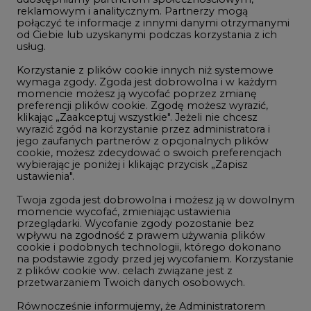
reklamowym i analitycznym. Partnerzy mogą
Geopolityka
połączyć te informacje z innymi danymi otrzymanymi
LTE450
od Ciebie lub uzyskanymi podczas korzystania z ich
usług.
Korzystanie z plików cookie innych niż systemowe
Innowacje i AI
wymaga zgody. Zgoda jest dobrowolna i w każdym
momencie możesz ją wycofać poprzez zmianę
Telekomunikacja i IT
preferencji plików cookie. Zgodę możesz wyrazić,
klikając „Zaakceptuj wszystkie". Jeżeli nie chcesz
Handel emisjami CO2
wyrazić zgód na korzystanie przez administratora i
Wodór
jego zaufanych partnerów z opcjonalnych plików
cookie, możesz zdecydować o swoich preferencjach
Górnictwo
wybierając je poniżej i klikając przycisk „Zapisz
ustawienia".
Zmiany klimatyczne
Twoja zgoda jest dobrowolna i możesz ją w dowolnym
momencie wycofać, zmieniając ustawienia
przeglądarki. Wycofanie zgody pozostanie bez
Atom
wpływu na zgodność z prawem używania plików
Fotowoltaika
cookie i podobnych technologii, którego dokonano
na podstawie zgody przed jej wycofaniem. Korzystanie
Offshore wind
z plików cookie ww. celach związane jest z
przetwarzaniem Twoich danych osobowych.
Magazyny energii
Równocześnie informujemy, że Administratorem