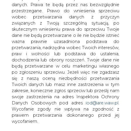
danych. Prawa te będą przez nas bezwzględnie
Notowania uprawnień EUA do emisji
przestrzegane. Prawo do wniesienia sprzeciwu
CO2, ceny węgla energetycznego ARA
wobec przetwarzania danych z przyczyn
na przyszły rok oraz ceny paliw.
związanych z Twoją szczególną sytuacją, po
skutecznym wniesieniu prawa do sprzeciwu Twoje
Surowiec
Je
Ce
Zmiany cen
dane nie będą przetwarzane o ile nie będzie istnieć
dn.
na
ważna prawnie uzasadniona podstawa do
1D
1M
YT
1Y
przetwarzania, nadrzędna wobec Twoich interesów,
D
praw i wolności lub podstawa do ustalenia,
dochodzenia lub obrony roszczeń. Twoje dane nie
Uprawnienia EUA
EU
25,
-5,
20,
3,4
89,
będą przetwarzane w celu marketingu własnego
do emisji CO2
R/t
85
2%
0%
%
4%
po zgłoszeniu sprzeciwu. Jeżeli więc nie zgadzasz
się z naszą oceną niezbędności przetwarzania
Węgiel
US
71,1
-0,
-5,5
-17,
-15,
Twoich danych lub masz inne zastrzeżenia w tym
energetyczny ARA
D/t
0
6
%
6%
5%
zakresie, koniecznie zgłoś sprzeciw lub prześlij nam
1Y
%
swoje zastrzeżenia na adres Inspektora Ochrony
Danych Osobowych pod adres
iod@are.waw.pl
.
Paliwo lotnicze
US
65
-3,
1,7
18,
-6,2
Wycofanie zgody nie wpływa na zgodność z
D/t
6,2
0
%
4%
%
prawem przetwarzania dokonanego przed jej
3
%
wycofaniem.
Olej napędowy 0,1
US
612
-3,
2,6
22,
-5,5